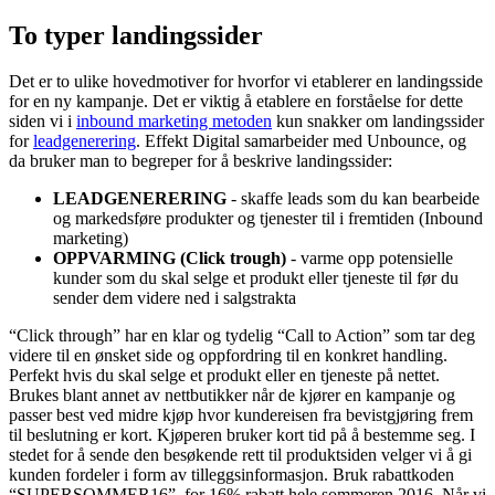
To typer landingssider
Det er to ulike hovedmotiver for hvorfor vi etablerer en landingsside
for en ny kampanje. Det er viktig å etablere en forståelse for dette
siden vi i
inbound marketing metoden
kun snakker om landingssider
for
leadgenerering
. Effekt Digital samarbeider med Unbounce, og
da bruker man to begreper for å beskrive landingssider:
LEADGENERERING
- skaffe leads som du kan bearbeide
og markedsføre produkter og tjenester til i fremtiden (Inbound
marketing)
OPPVARMING (Click trough)
- varme opp potensielle
kunder som du skal selge et produkt eller tjeneste til før du
sender dem videre ned i salgstrakta
“Click through” har en klar og tydelig “Call to Action” som tar deg
videre til en ønsket side og oppfordring til en konkret handling.
Perfekt hvis du skal selge et produkt eller en tjeneste på nettet.
Brukes blant annet av nettbutikker når de kjører en kampanje og
passer best ved midre kjøp hvor kundereisen fra bevistgjøring frem
til beslutning er kort. Kjøperen bruker kort tid på å bestemme seg. I
stedet for å sende den besøkende rett til produktsiden velger vi å gi
kunden fordeler i form av tilleggsinformasjon. Bruk rabattkoden
“SUPERSOMMER16”, for 16% rabatt hele sommeren 2016. Når vi