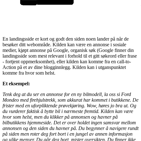
En landingsside er kort og godt den siden noen lander på når de
besøker ditt webområde. Kilden kan være en annonse i sosiale
medier, kjøpt annonse på Google, organisk søk (Google finner din
landingsside som mest relevant i forhold til et gitt søkeord eller frase
- fortjent oppmerksomhet), eller kilden kan komme fra en call-to-
Action på et av dine blogginnlegg. Kilden kan i utganspunktet
komme fra hvor som helst.
Et eksempel:
Tenk deg at du ser en annonse for en ny bilmodell, la oss si Ford
Mondeo med firehjulstrekk, som akkurat har kommet i butikkene. De
frister med en uforpliktende prøvekjøring. Wow, høres jo bra ut. Og
du vurderer faktisk å bytte bil i nærmeste fremtid. Kilden kan være
hvor som helst, men du klikker på annonsen og havner på
bilbutikkens hjemmeside. Det er over holdet ingen samsvar mellom
annonsen og den siden du havner på. Du begynner å navigere rundt
på siden men roter deg fort bort i en jungel av annen informasjon
og ulike menyer. Du går deg bort, mister oversikten. Du finner ikke