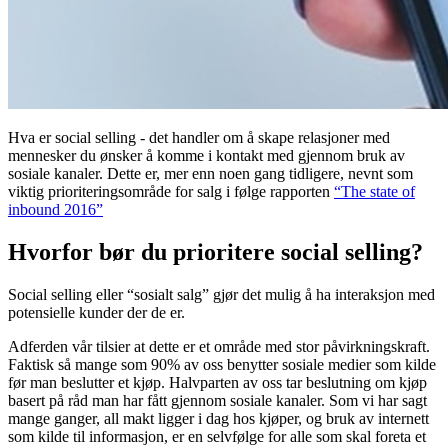
Hva er social selling - det handler om å skape relasjoner med
mennesker du ønsker å komme i kontakt med gjennom bruk av
sosiale kanaler. Dette er, mer enn noen gang tidligere, nevnt som
viktig prioriteringsområde for salg i følge rapporten
“The state of
inbound 2016”
Hvorfor bør du prioritere social selling?
Social selling eller “sosialt salg” gjør det mulig å ha interaksjon med
potensielle kunder der de er.
Adferden vår tilsier at dette er et område med stor påvirkningskraft.
Faktisk så mange som 90% av oss benytter sosiale medier som kilde
før man beslutter et kjøp. Halvparten av oss tar beslutning om kjøp
basert på råd man har fått gjennom sosiale kanaler. Som vi har sagt
mange ganger, all makt ligger i dag hos kjøper, og bruk av internett
som kilde til informasjon, er en selvfølge for alle som skal foreta et