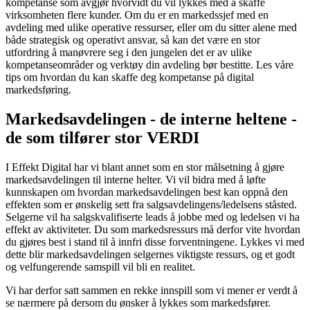
kompetanse som avgjør hvorvidt du vil lykkes med å skaffe
virksomheten flere kunder. Om du er en markedssjef med en
avdeling med ulike operative ressurser, eller om du sitter alene med
både strategisk og operativt ansvar, så kan det være en stor
utfordring å manøvrere seg i den jungelen det er av ulike
kompetanseområder og verktøy din avdeling bør bestitte. Les våre
tips om hvordan du kan skaffe deg kompetanse på digital
markedsføring.
Markedsavdelingen - de interne heltene -
de som tilfører stor VERDI
I Effekt Digital har vi blant annet som en stor målsetning å gjøre
markedsavdelingen til interne helter. Vi vil bidra med å løfte
kunnskapen om hvordan markedsavdelingen best kan oppnå den
effekten som er ønskelig sett fra salgsavdelingens/ledelsens ståsted.
Selgerne vil ha salgskvalifiserte leads å jobbe med og ledelsen vi ha
effekt av aktiviteter. Du som markedsressurs må derfor vite hvordan
du gjøres best i stand til å innfri disse forventningene. Lykkes vi med
dette blir markedsavdelingen selgernes viktigste ressurs, og et godt
og velfungerende samspill vil bli en realitet.
Vi har derfor satt sammen en rekke innspill som vi mener er verdt å
se nærmere på dersom du ønsker å lykkes som markedsfører.