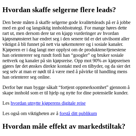
Hvordan skaffe selgerne flere leads?
Den beste måten å skaffe selgerne gode kvalitetsleads på er å jobbe
med en god og langsiktig innholdsstrategi. For mange høres dette
rart ut, men dersom dere tar en kjapp vurderinger av hvordan
kjøpsmønsteret har endret seg i den senere tid er det utvilsomt aller
viktigst å bli funnet på nett via søkemoterer og i sosiale kanaler.
Kjøperen er i dag langt mer opplyst om de produktene/tjenestene
han orientererer seg rundt fordi han “googler” og bruker sosiale
nettverk og kanaler på sin kjøpsreise. Opp mot 90% av kjøpsreisen
gjøres før det ønskes direkte kontakt med en tilbyder, og da sier det
seg selv at man er nødt til å være med å påvirke til handling mens
han orienterer seg online.
Derfor bør man bygge såkalt “fortjent oppmerksomhet” gjennom å
skape innhold som er til hjelp og nytte for dine potensielle kunder.
Les
hvordan utnytte kjøperens digitale reise
Les også om viktigheten av å
forstå ditt publikum
Hvordan måle effekt av markedstiltak?