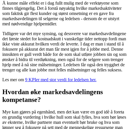
Å kunne måle effekt er i dag fullt mulig med de verktøyene som
finnes tilgjengelig. Det å forstå nøyaktig hvilke markedsaktiviteter
som faktisk gir flest kunder og størst omsetning er en gave fra
markedsavdelingen til selgerne og ledelsen - dersom de er utstyrt
med nødvendige hjelpemidler.
Tidligere var det mye synsing, og dessverre var markedsavdelingene
det første stedet for kostnadskutt i vanskelige tider nettopp fordi man
ikke viste akkurat hvilken verdi de leverte. I dag er man i stand til å
fokusere på akkurat det man får mest igjen for å jobbe med. Denne
innsikten er gull verdt både for de som skal utføre jobben sin og som
ønsker å bidra til verdiøkning, men også for de selgere som trenger
hjelp med å nå sine målsetninger. Ledelsen får også den trygghet de
trenger og alle kan jobbe mot felles målsetninger og felles suksess.
Les mer om
9 KPIer med stor verdi for ledelsen her.
Hvordan øke markedsavdelingens
kompetanse?
Mye kan gjøres på egenhånd, men det kan være en god idè å foreta
en grundig vurdering i hvilke hull som skal fylles, hva som bør løses
av eksterne, hvilke partnere man eventuelt bør bruke og hva som
lønner seg å fokusere på sett med de menneskelige ressursene man