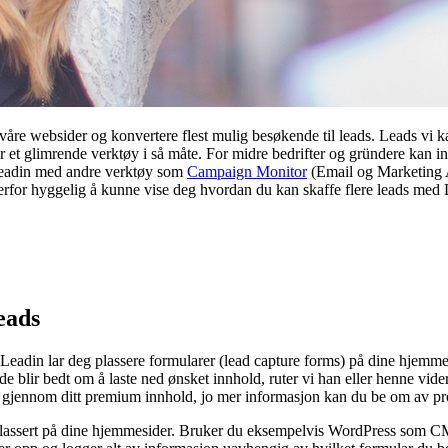
åre websider og konvertere flest mulig besøkende til leads. Leads vi 
er et glimrende verktøy i så måte. For midre bedrifter og gründere ka
 Leadin med andre verktøy som
Campaign Monitor
(Email og Marketing
 derfor hyggelig å kunne vise deg hvordan du kan skaffe flere leads me
eads
Leadin lar deg plassere formularer (lead capture forms) på dine hjemmesi
nde blir bedt om å laste ned ønsket innhold, ruter vi han eller henne 
byr gjennom ditt premium innhold, jo mer informasjon kan du be om av pr
n plassert på dine hjemmesider. Bruker du eksempelvis WordPress som C