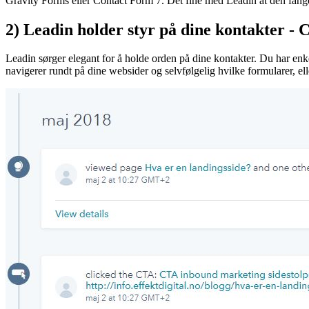
Gravity Forms eller Contact Form 7. Det fine med Leadin at den fange
2) Leadin holder styr på dine kontakter 
Leadin sørger elegant for å holde orden på dine kontakter. Du har enkel
navigerer rundt på dine websider og selvfølgelig hvilke formularer, ell