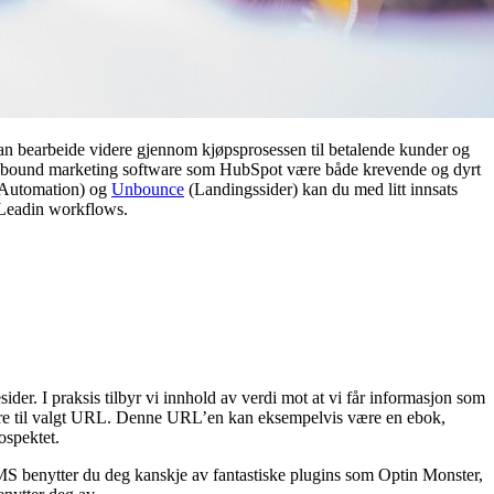
kan bearbeide videre gjennom kjøpsprosessen til betalende kunder og
n inbound marketing software som HubSpot være både krevende og dyrt
 Automation) og
Unbounce
(Landingssider) kan du med litt innsats
d Leadin workflows.
der. I praksis tilbyr vi innhold av verdi mot at vi får informasjon som
videre til valgt URL. Denne URL’en kan eksempelvis være en ebok,
ospektet.
MS benytter du deg kanskje av fantastiske plugins som Optin Monster,