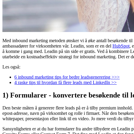
Med inbound marketing metoden ønsker vi å øke antall besøkende til v
ambassadører for virksomheten vår. Leadin, som er en del
HubSpot
, 
å komme i gang med. Leadin på sin side er gratis. Ved å kombinere
utarbeide en kostnadseffektiv strategi for inbound marketing. Det er
Les også:
6 inbound marketing tips for bedre leadsgenerering >>>
4 raske tips til hvordan få flere leads med LinkedIn >>
1) Formularer - konvertere besøkende til l
Den beste måten å generere flere leads på er å tilby premium innhold. 
epost-adresse, navn på virksomhet og rolle i firmaet. Når den besøke
whitepaper, presentasjon eller link til en video. Jo mere verdi du til
Sansynligheten er at du har formularer fra andre tilbydere en Leadi