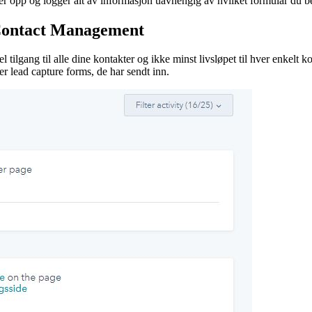
r opp og logger alt av informasjon uavhengig av hvilket formular du be
- Contact Management
 tilgang til alle dine kontakter og ikke minst livsløpet til hver enkelt k
er lead capture forms, de har sendt inn.