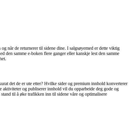
g når de returnerer til sidene dine. I salgsøyemed er dette viktig
t ned den samme e-boken flere ganger eller kanskje lest den samme
het.
kkurat det de er ute etter? Hvilke sider og premium innhold konverterer
e aktiviteter og publiserer innhold vil du opparbeide deg gode og
tand til å øke trafikken inn til sidene våre og optimalisere