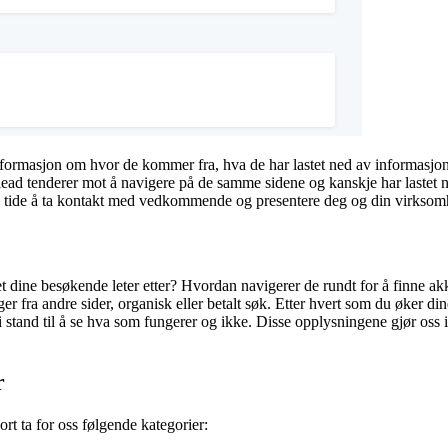
nformasjon om hvor de kommer fra, hva de har lastet ned av informasjon o
 et lead tenderer mot å navigere på de samme sidene og kanskje har laste
t på tide å ta kontakt med vedkommende og presentere deg og din virksom
 det dine besøkende leter etter? Hvordan navigerer de rundt for å finne a
 fra andre sider, organisk eller betalt søk. Etter hvert som du øker din
tand til å se hva som fungerer og ikke. Disse opplysningene gjør oss i s
r
t ta for oss følgende kategorier: