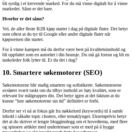
bli synlig i et krevende marked. For du må vinne digitalt for å vinne
markedet. Sånn er det bare.
Hvorfor er det sånn?
Vel, de aller fleste B2B kjøp starter i dag på digitale flater. Det betyr
som oftest at du tyr til Google eller andre digitale flater når
kjøpsreisen din starter.
For å vinne kampen må du derfor være best på kvalitetsinnhold og
bli oppfattet som en autoritet i din bransje. Du må gå forran og bli en
tankeleder folk lytter til. Er du det i dag?
10. Smartere søkemotorer (SEO)
Søkemotorene blir stadig smartere og sofistikerte. Søkemotorene
avslører svært raskt om du tilbyr innhold av høy kvalitet, som er
relevant for målgruppen din. Det betyr igjen at det faktum at du
kunne “lure søkemotorene sin tid” definitivt er forbi.
Derfor ser vi nå at fokus går fra nøkkelord (keywords) til å samle
inhold i såkalte topic clusters, eller temaklynger. Eksempelvis betyr
det at du skriver et lengre blogginnlegg om et hovedtema, med flere
og spissere artikler med undertemaer som er med på å bygge