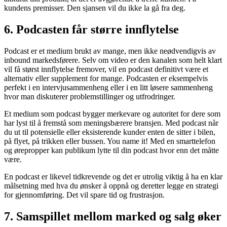
kundens premisser. Den sjansen vil du ikke la gå fra deg.
6. Podcasten får større innflytelse
Podcast er et medium brukt av mange, men ikke neødvendigvis av
inbound markedsførere. Selv om video er den kanalen som helt klart
vil få størst innflytelse fremover, vil en podcast definitivt være et
alternativ eller supplement for mange. Podcasten er eksempelvis
perfekt i en intervjusammenheng eller i en litt løsere sammenheng
hvor man diskuterer problemstillinger og utfrodringer.
Et medium som podcast bygger merkevare og autoritet for dere som
har lyst til å fremstå som meningsbærere bransjen. Med podcast når
du ut til potensielle eller eksisterende kunder enten de sitter i bilen,
på flyet, på trikken eller bussen. You name it! Med en smarttelefon
og ørepropper kan publikum lytte til din podcast hvor enn det måtte
være.
En podcast er likevel tidkrevende og det er utrolig viktig å ha en klar
målsetning med hva du ønsker å oppnå og deretter legge en strategi
for gjennomføring. Det vil spare tid og frustrasjon.
7. Samspillet mellom marked og salg øker