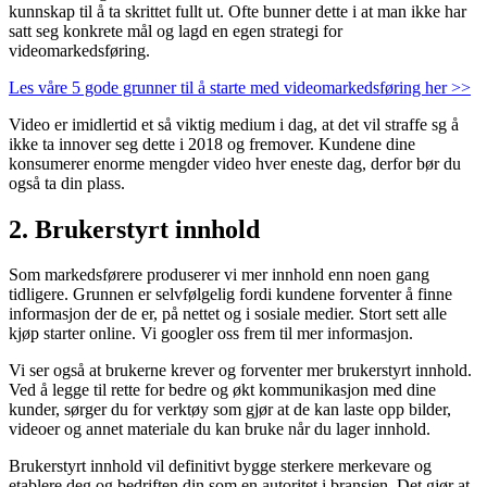
kunnskap til å ta skrittet fullt ut. Ofte bunner dette i at man ikke har
satt seg konkrete mål og lagd en egen strategi for
videomarkedsføring.
Les våre 5 gode grunner til å starte med videomarkedsføring her >>
Video er imidlertid et så viktig medium i dag, at det vil straffe sg å
ikke ta innover seg dette i 2018 og fremover. Kundene dine
konsumerer enorme mengder video hver eneste dag, derfor bør du
også ta din plass.
2. Brukerstyrt innhold
Som markedsførere produserer vi mer innhold enn noen gang
tidligere. Grunnen er selvfølgelig fordi kundene forventer å finne
informasjon der de er, på nettet og i sosiale medier. Stort sett alle
kjøp starter online. Vi googler oss frem til mer informasjon.
Vi ser også at brukerne krever og forventer mer brukerstyrt innhold.
Ved å legge til rette for bedre og økt kommunikasjon med dine
kunder, sørger du for verktøy som gjør at de kan laste opp bilder,
videoer og annet materiale du kan bruke når du lager innhold.
Brukerstyrt innhold vil definitivt bygge sterkere merkevare og
etablere deg og bedriften din som en autoritet i bransjen. Det gjør at