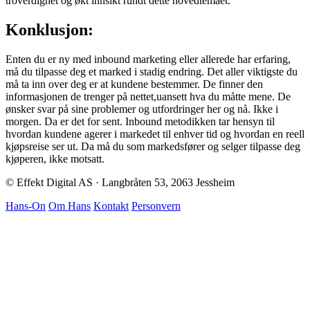
troverdighet og økt innsikt rundt dette hovedtemaet.
Konklusjon:
Enten du er ny med inbound marketing eller allerede har erfaring,
må du tilpasse deg et marked i stadig endring. Det aller viktigste du
må ta inn over deg er at kundene bestemmer. De finner den
informasjonen de trenger på nettet,uansett hva du måtte mene. De
ønsker svar på sine problemer og utfordringer her og nå. Ikke i
morgen. Da er det for sent. Inbound metodikken tar hensyn til
hvordan kundene agerer i markedet til enhver tid og hvordan en reell
kjøpsreise ser ut. Da må du som markedsfører og selger tilpasse deg
kjøperen, ikke motsatt.
© Effekt Digital AS · Langbråten 53, 2063 Jessheim
Hans-On
Om Hans
Kontakt
Personvern