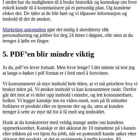
I stedet har du muligheten til å bruke historikk og kunnskap om hver
enkelt kunde til å kommunisere på et personlig plan. Og kundene
elsker det. De føler at de blir hørt og vi tilpasser informasjon og
innhold til det de ønsker.
Marketing automation
gjør det mulig å skreddersy slik
personalisering og jobber for deg 24 timer i døgnet, ofte uten at du
trenger å løfte en finger.
5. PDF’en blir mindre viktig
Jo da, pdf’en lever fortsatt. Men hvor lenge? I det minste så tror jeg
at lange e-bøker i pdf format er i ferd med å forsvinne.
Vi konsummerer så mye innhold hele tiden, at vi må prioritere hva vi
bruker tiden på. Vi ønsker innhold vi kan konsummere raskt. Derfor
går det mot at vi deler opp innhold i mindre, og lett konsumerbare,
bolker. Vi legger kanskje inn en video-snutt, som på få minutter
forklarer et produkt eller en tjeneste der og da, uten at kunden
trenger å sette av mye tid for å få med seg innholdet.
Husk at du konkurrerer med veldig mange andre om kundens
oppmerksomhet. Kanskje er det akkurat de 10 minuttene på t-banen
eller trikken på vei hjem fra jobb, når en potensiell kunde søker etter
akkurat ditt produkt, at det er avgjørende å treffe kunden. På