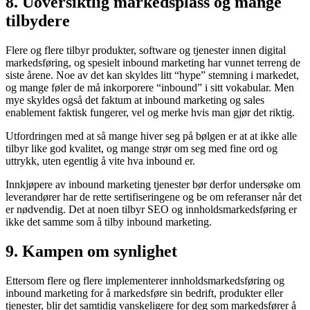
8. Uoversiktlig markedsplass og mange
tilbydere
Flere og flere tilbyr produkter, software og tjenester innen digital
markedsføring, og spesielt inbound marketing har vunnet terreng de
siste årene. Noe av det kan skyldes litt “hype” stemning i markedet,
og mange føler de må inkorporere “inbound” i sitt vokabular. Men
mye skyldes også det faktum at inbound marketing og sales
enablement faktisk fungerer, vel og merke hvis man gjør det riktig.
Utfordringen med at så mange hiver seg på bølgen er at at ikke alle
tilbyr like god kvalitet, og mange strør om seg med fine ord og
uttrykk, uten egentlig å vite hva inbound er.
Innkjøpere av inbound marketing tjenester bør derfor undersøke om
leverandører har de rette sertifiseringene og be om referanser når det
er nødvendig. Det at noen tilbyr SEO og innholdsmarkedsføring er
ikke det samme som å tilby inbound marketing.
9. Kampen om synlighet
Ettersom flere og flere implementerer innholdsmarkedsføring og
inbound marketing for å markedsføre sin bedrift, produkter eller
tjenester, blir det samtidig vanskeligere for deg som markedsfører å