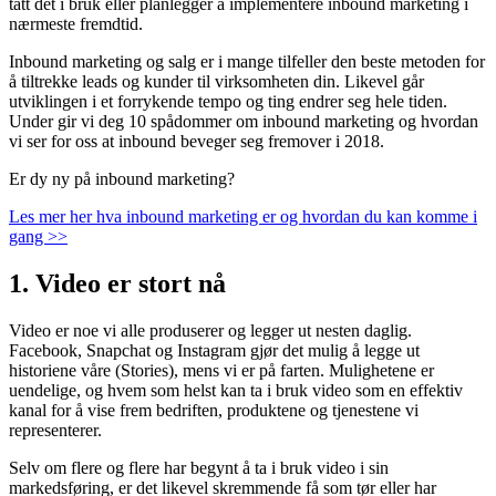
tatt det i bruk eller planlegger å implementere inbound marketing i
nærmeste fremdtid.
Inbound marketing og salg er i mange tilfeller den beste metoden for
å tiltrekke leads og kunder til virksomheten din. Likevel går
utviklingen i et forrykende tempo og ting endrer seg hele tiden.
Under gir vi deg 10 spådommer om inbound marketing og hvordan
vi ser for oss at inbound beveger seg fremover i 2018.
Er dy ny på inbound marketing?
Les mer her hva inbound marketing er og hvordan du kan komme i
gang >>
1. Video er stort nå
Video er noe vi alle produserer og legger ut nesten daglig.
Facebook, Snapchat og Instagram gjør det mulig å legge ut
historiene våre (Stories), mens vi er på farten. Mulighetene er
uendelige, og hvem som helst kan ta i bruk video som en effektiv
kanal for å vise frem bedriften, produktene og tjenestene vi
representerer.
Selv om flere og flere har begynt å ta i bruk video i sin
markedsføring, er det likevel skremmende få som tør eller har