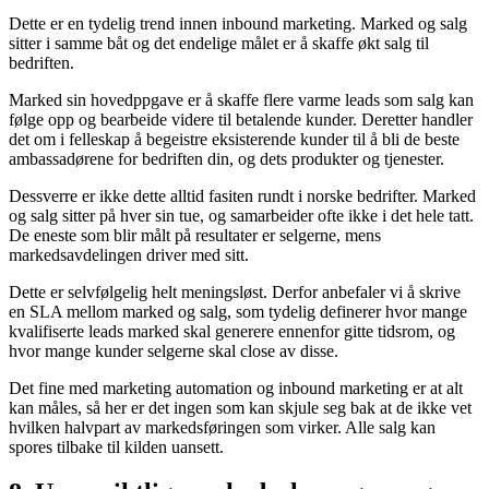
Dette er en tydelig trend innen inbound marketing. Marked og salg
sitter i samme båt og det endelige målet er å skaffe økt salg til
bedriften.
Marked sin hovedppgave er å skaffe flere varme leads som salg kan
følge opp og bearbeide videre til betalende kunder. Deretter handler
det om i felleskap å begeistre eksisterende kunder til å bli de beste
ambassadørene for bedriften din, og dets produkter og tjenester.
Dessverre er ikke dette alltid fasiten rundt i norske bedrifter. Marked
og salg sitter på hver sin tue, og samarbeider ofte ikke i det hele tatt.
De eneste som blir målt på resultater er selgerne, mens
markedsavdelingen driver med sitt.
Dette er selvfølgelig helt meningsløst. Derfor anbefaler vi å skrive
en SLA mellom marked og salg, som tydelig definerer hvor mange
kvalifiserte leads marked skal generere ennenfor gitte tidsrom, og
hvor mange kunder selgerne skal close av disse.
Det fine med marketing automation og inbound marketing er at alt
kan måles, så her er det ingen som kan skjule seg bak at de ikke vet
hvilken halvpart av markedsføringen som virker. Alle salg kan
spores tilbake til kilden uansett.