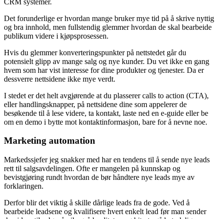
CRM systemer.
Det forunderlige er hvordan mange bruker mye tid på å skrive nyttig
og bra innhold, men fullstendig glemmer hvordan de skal bearbeide
publikum videre i kjøpsprosessen.
Hvis du glemmer konverteringspunkter på nettstedet går du
potensielt glipp av mange salg og nye kunder. Du vet ikke en gang
hvem som har vist interesse for dine produkter og tjenester. Da er
dessverre nettsidene ikke mye verdt.
I stedet er det helt avgjørende at du plasserer calls to action (CTA),
eller handlingsknapper, på nettsidene dine som appelerer de
besøkende til å lese videre, ta kontakt, laste ned en e-guide eller be
om en demo i bytte mot kontaktinformasjon, bare for å nevne noe.
Marketing automation
Markedssjefer jeg snakker med har en tendens til å sende nye leads
rett til salgsavdelingen. Ofte er mangelen på kunnskap og
bevistgjøring rundt hvordan de bør håndtere nye leads mye av
forklaringen.
Derfor blir det viktig å skille dårlige leads fra de gode. Ved å
bearbeide leadsene og kvalifisere hvert enkelt lead før man sender