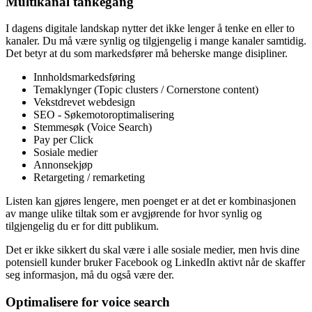
Multikanal tankegang
I dagens digitale landskap nytter det ikke lenger å tenke en eller to
kanaler. Du må være synlig og tilgjengelig i mange kanaler samtidig.
Det betyr at du som markedsfører må beherske mange disipliner.
Innholdsmarkedsføring
Temaklynger (Topic clusters / Cornerstone content)
Vekstdrevet webdesign
SEO - Søkemotoroptimalisering
Stemmesøk (Voice Search)
Pay per Click
Sosiale medier
Annonsekjøp
Retargeting / remarketing
Listen kan gjøres lengere, men poenget er at det er kombinasjonen
av mange ulike tiltak som er avgjørende for hvor synlig og
tilgjengelig du er for ditt publikum.
Det er ikke sikkert du skal være i alle sosiale medier, men hvis dine
potensiell kunder bruker Facebook og LinkedIn aktivt når de skaffer
seg informasjon, må du også være der.
Optimalisere for voice search