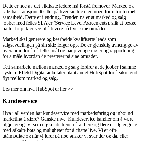
Dette er noe av det viktigste ledere må forstå fremover. Marked og
salg har tradisjonellt sittet på hver sin tue uten noen form for formelt
samarbeid. Dette er i endring. Trenden nå er at marked og salg
jobber med felles SLA’er (Service Level Agreements), slik at begge
parter forplikter seg til å levere på hver sine områder.
Marked skal generere og bearbeide kvalifiserte leads som
salgsavdelingen på sin side følger opp. De er gjensidig avhengige av
hverandre for å nå felles mål og har jevnlige møter og rapportering
for å måle hvordan de presterer på sine områder.
Tett samarbeid mellom marked og salg fordrer at de jobber i samme
system. Effekt Digital anbefaler blant annet HubSpot for å sikre god
flyt mellom marked og salg.
Les mer om hva HubSpot er her >>
Kundeservice
Hva i all verden har kundeservice med markedsføring og inbound
marketing å gjøre? Ganske mye. Kundeservice handler om å være
tilgjengelig. Vi ser en økende trend nå at flere og flere er tilgjengelig
med såkalte bots og muligheter for å chatte live. Vi er ofte
utålmodige og når vi lurer på noe ønsker vi svar der og da, eller