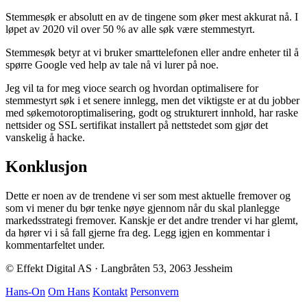
Stemmesøk er absolutt en av de tingene som øker mest akkurat nå. I
løpet av 2020 vil over 50 % av alle søk være stemmestyrt.
Stemmesøk betyr at vi bruker smarttelefonen eller andre enheter til å
spørre Google ved help av tale nå vi lurer på noe.
Jeg vil ta for meg vioce search og hvordan optimalisere for
stemmestyrt søk i et senere innlegg, men det viktigste er at du jobber
med søkemotoroptimalisering, godt og strukturert innhold, har raske
nettsider og SSL sertifikat installert på nettstedet som gjør det
vanskelig å hacke.
Konklusjon
Dette er noen av de trendene vi ser som mest aktuelle fremover og
som vi mener du bør tenke nøye gjennom når du skal planlegge
markedsstrategi fremover. Kanskje er det andre trender vi har glemt,
da hører vi i så fall gjerne fra deg. Legg igjen en kommentar i
kommentarfeltet under.
© Effekt Digital AS · Langbråten 53, 2063 Jessheim
Hans-On
Om Hans
Kontakt
Personvern