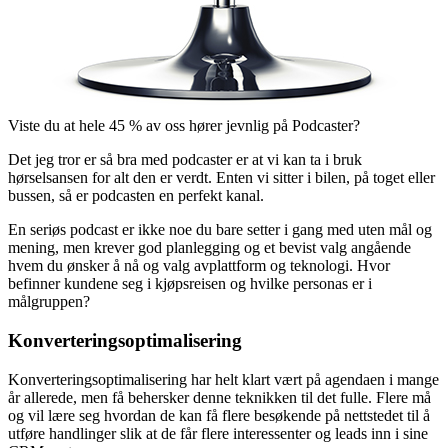
Viste du at hele 45 % av oss hører jevnlig på Podcaster?
Det jeg tror er så bra med podcaster er at vi kan ta i bruk
hørselsansen for alt den er verdt. Enten vi sitter i bilen, på toget eller
bussen, så er podcasten en perfekt kanal.
En seriøs podcast er ikke noe du bare setter i gang med uten mål og
mening, men krever god planlegging og et bevist valg angående
hvem du ønsker å nå og valg avplattform og teknologi. Hvor
befinner kundene seg i kjøpsreisen og hvilke personas er i
målgruppen?
Konverteringsoptimalisering
Konverteringsoptimalisering har helt klart vært på agendaen i mange
år allerede, men få behersker denne teknikken til det fulle. Flere må
og vil lære seg hvordan de kan få flere besøkende på nettstedet til å
utføre handlinger slik at de får flere interessenter og leads inn i sine