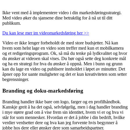
Ikke vent med å implementere video i din markedsføringsstrategi.
Med video øker du sjansene dine betraktlig for å nå ut til ditt
publikum.
Du kan lese mer im videomarkedsføring her >>
Video er ikke lenger forbeholdt de med store budsjetter. Nå kan
hvem som helst lage en video som treffer med kun et mobilkamera
og et redigeringsprogram. Ok, så må du tenke på lydkvalitet og hvor
du ønsker at videoen skal vises. Du bør også sette deg konkrete mål
og ha en strategi for hva du ønsker å oppnå. Men i bunn og grunn
kan du lage en video og publisere innholdet i løpet av minutter. Det
åpner opp for uante muligheter og det er kun kreativiteten som setter
begrensninger.
Branding og doku-markedsføring
Branding handler ikke bare om logo, farger og en profilhåndbok.
Kanskje greit å ha det også, selvfølgelig, men i dag handler branding
i mye større grad om å vise frem sin identitet, hvem vi er og hva vi
står for som mennesker. Hvordan er det å jobbe i din bedrift, hvilke
verdier verdsetter dere og hva kan jeg forvente hvis begynner å
jobbe hos dere eller ønsker dere som samarbeidspartner.