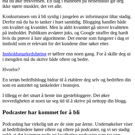
må du øke frekvensen. En dag i måneden på helsestudio gir deg
ikke større muskler, det vet alle.
Konkurransen om å bli synlig i jungelen av informasjon tiltar stadig.
Derfor må du ha to tanker i huet samtidig. Blogging handler både
om kvalitet og kvantitet. Men la aldri kvantitet gå utover kvaliteten
på innholdet. Publikum avslører juks, og Google straffer deg hardt
hvis du prøver å lure algoritmene. Det eneste som fungerer i dag er
innhold som er relevant for det kundene dine søker etter.
Innholdsmarkedsføring
er tøffere enn noen gang. For å skille deg ut
i mengden må du skrive både oftere og bedre.
Hvorfor?
En seriøs bedriftsblogg bidrar til å etablere deg selv og bedriften din
som en autoritet og tankeleder i bransjen.
I tillegg er det smart å hente inn gjestebloggere. Det øker
troverdigheten at noen tar seg tid til å skrive på nettopp din blogg.
Podcaster har kommet for å bli
Podcasting har virkelig tatt av de siste par årene. Undersøkelser viser
at bedriftsledere hører oftere og oftere på podcaster, og vi ser stadig
vekk at det kommer gode og kvalitative podcaster som tar opp,