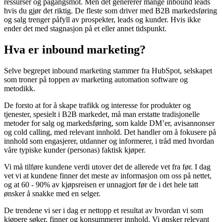
ressurser og pågangsmot. Men det genererer mange inbound leads
hvis du gjør det riktig. De fleste som driver med B2B markedsføring
og salg trenger påfyll av prospekter, leads og kunder. Hvis ikke
ender det med stagnasjon på et eller annet tidspunkt.
Hva er inbound marketing?
Selve begrepet inbound marketing stammer fra HubSpot, selskapet
som troner på toppen av marketing automation software og
metodikk.
De forsto at for å skape trafikk og interesse for produkter og
tjenester, spesielt i B2B markedet, må man erstatte tradisjonelle
metoder for salg og markedsføring, som kalde DM’er, avisannonser
og cold calling, med relevant innhold. Det handler om å fokusere på
innhold som engasjerer, utdanner og informerer, i tråd med hvordan
våre typiske kunder (personas) faktisk kjøper.
Vi må tilføre kundene verdi utover det de allerede vet fra før. I dag
vet vi at kundene finner det meste av informasjon om oss på nettet,
og at 60 - 90% av kjøpsreisen er unnagjort før de i det hele tatt
ønsker å snakke med en selger.
De trendene vi ser i dag er nettopp et resultat av hvordan vi som
kjøpere søker, finner og konsummerer innhold. Vi ønsker relevant