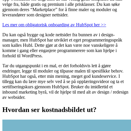
velge fra, både gratis og premium i alle prisklasser. Du kan søke
gjennom deres “Marketplace” for å finne maler og moduler og
leverandører som designer nettsider.
Les mer om obligatorisk onboarding av HubSpot her >>
Du kan også bygge og kode nettsider fra bunnen av i design-
manager, men HubSpot har utviklet et eget programmeringsspråk
som kalles Hubl. Dette gjør at det kan være noe vanskeligere å
komme i gang eller engasjere programmerere som kan hjelpe i
forhold til WordPress.
Tar du utgangspunkt i en mal, er det forholdsvis lett å gjøre
endringer, legge til moduler og tilpasse malen til spesifikke behov.
HubSpot har også, etter min mening, meget god kundeservice. I
tillegg kan du lære mye selv ved å se på opplæringsvideor og ta et
sertifiseringskurs gjennom HubSpot. Bruker du imidlertid et
inbound marketing byrå, vil de hjelpe til med alt av design / redesign
av websider.
Hvordan ser kostnadsbildet ut?