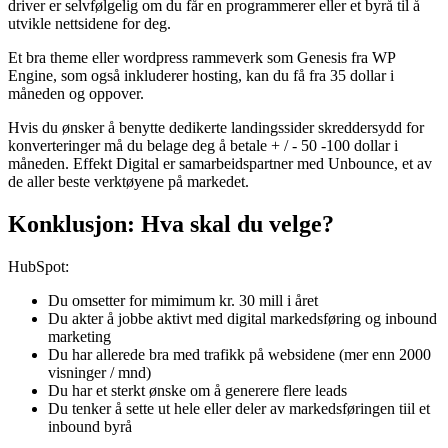
driver er selvfølgelig om du får en programmerer eller et byrå til å
utvikle nettsidene for deg.
Et bra theme eller wordpress rammeverk som Genesis fra WP
Engine, som også inkluderer hosting, kan du få fra 35 dollar i
måneden og oppover.
Hvis du ønsker å benytte dedikerte landingssider skreddersydd for
konverteringer må du belage deg å betale + / - 50 -100 dollar i
måneden. Effekt Digital er samarbeidspartner med Unbounce, et av
de aller beste verktøyene på markedet.
Konklusjon: Hva skal du velge?
HubSpot:
Du omsetter for mimimum kr. 30 mill i året
Du akter å jobbe aktivt med digital markedsføring og inbound
marketing
Du har allerede bra med trafikk på websidene (mer enn 2000
visninger / mnd)
Du har et sterkt ønske om å generere flere leads
Du tenker å sette ut hele eller deler av markedsføringen tiil et
inbound byrå