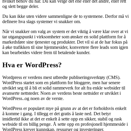
hvilket behov du har. Du kan velge det ene eller det andre, eller rett
og slett begge deler.
Du kan ikke uten videre sammenligne de to systemene. Derfor må vi
definere hva slags systemer vi snakker om.
Når vi snakker om valg av system er det viktig å være klar over at vi
tar utgangspunkt i virksomheter som ønsker en solid plattform for å
markedsføre sine tjenester og produkter. Det vil si at de har fokus på
å øke trafikken til sine hjemmesider, konvertere flere leads som igjen
kan bearbeides videre frem til betalende kunder.
Hva er WordPress?
Wordpress er verdens mest utbredte publiseringsverktøy (CMS).
WordPress startet som en plattform for bloggere, men har senere
utviklet seg til å bli et solid rammeverk for alt fra enkle websider til
avanserte nettsteder. Noen av verdens beste nettsider er utviklet i
WordPress..og noen av de verste.
WordPress er populært mye på grunn av at det er forholdsvis enkelt
å komme i gang. I tillegg er det gratis å laste ned. Det betyr
imidlertid ikke at det er enkelt å sette opp en sikker, stabil og rask
webside til en billig penge. Å sette opp en profesjonell hjemmeside i
WordPress krever kunnskap, ressurser og investeringer.