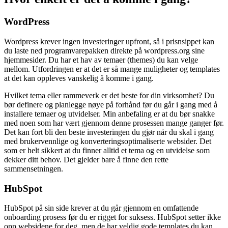
WordPress
Wordpress krever ingen investeringer upfront, så i prisnsippet kan
du laste ned programvarepakken direkte på wordpress.org sine
hjemmesider. Du har et hav av temaer (themes) du kan velge
mellom. Utfordringen er at det er så mange muligheter og templates
at det kan oppleves vanskelig å komme i gang.
Hvilket tema eller rammeverk er det beste for din virksomhet? Du
bør definere og planlegge nøye på forhånd før du går i gang med å
installere temaer og utvidelser. Min anbefaling er at du bør snakke
med noen som har vært gjennom denne prosessen mange ganger før.
Det kan fort bli den beste investeringen du gjør når du skal i gang
med brukervennlige og konverteringsoptimaliserte websider. Det
som er helt sikkert at du finner alltid et tema og en utvidelse som
dekker ditt behov. Det gjelder bare å finne den rette
sammensetningen.
HubSpot
HubSpot på sin side krever at du går gjennom en omfattende
onboarding prosess før du er rigget for suksess. HubSpot setter ikke
opp websidene for deg, men de har veldig gode templates du kan