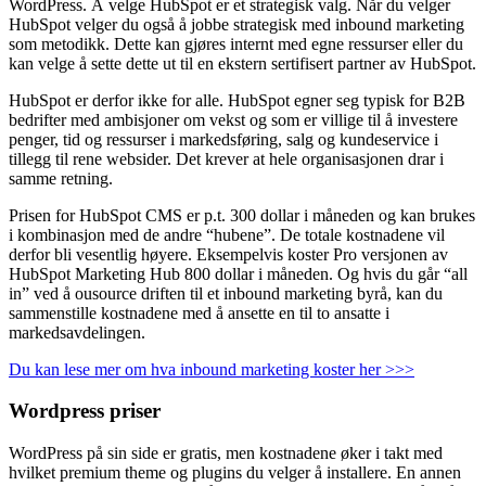
WordPress. Å velge HubSpot er et strategisk valg. Når du velger
HubSpot velger du også å jobbe strategisk med inbound marketing
som metodikk. Dette kan gjøres internt med egne ressurser eller du
kan velge å sette dette ut til en ekstern sertifisert partner av HubSpot.
HubSpot er derfor ikke for alle. HubSpot egner seg typisk for B2B
bedrifter med ambisjoner om vekst og som er villige til å investere
penger, tid og ressurser i markedsføring, salg og kundeservice i
tillegg til rene websider. Det krever at hele organisasjonen drar i
samme retning.
Prisen for HubSpot CMS er p.t. 300 dollar i måneden og kan brukes
i kombinasjon med de andre “hubene”. De totale kostnadene vil
derfor bli vesentlig høyere. Eksempelvis koster Pro versjonen av
HubSpot Marketing Hub 800 dollar i måneden. Og hvis du går “all
in” ved å ousource driften til et inbound marketing byrå, kan du
sammenstille kostnadene med å ansette en til to ansatte i
markedsavdelingen.
Du kan lese mer om hva inbound marketing koster her >>>
Wordpress priser
WordPress på sin side er gratis, men kostnadene øker i takt med
hvilket premium theme og plugins du velger å installere. En annen