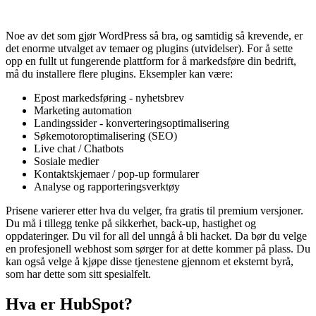
Noe av det som gjør WordPress så bra, og samtidig så krevende, er
det enorme utvalget av temaer og plugins (utvidelser). For å sette
opp en fullt ut fungerende plattform for å markedsføre din bedrift,
må du installere flere plugins. Eksempler kan være:
Epost markedsføring - nyhetsbrev
Marketing automation
Landingssider - konverteringsoptimalisering
Søkemotoroptimalisering (SEO)
Live chat / Chatbots
Sosiale medier
Kontaktskjemaer / pop-up formularer
Analyse og rapporteringsverktøy
Prisene varierer etter hva du velger, fra gratis til premium versjoner.
Du må i tillegg tenke på sikkerhet, back-up, hastighet og
oppdateringer. Du vil for all del unngå å bli hacket. Da bør du velge
en profesjonell webhost som sørger for at dette kommer på plass. Du
kan også velge å kjøpe disse tjenestene gjennom et eksternt byrå,
som har dette som sitt spesialfelt.
Hva er HubSpot?