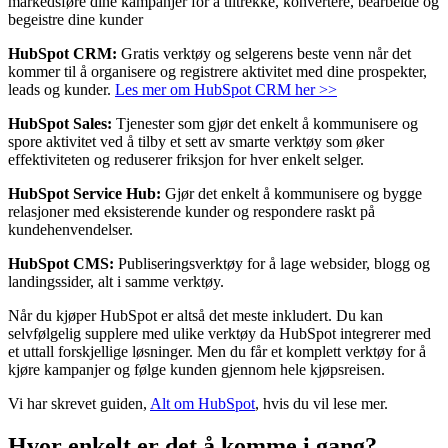
markedsføre dine kampanjer for å tiltrekke, konvertere, bearbeide og
begeistre dine kunder
HubSpot CRM:
Gratis verktøy og selgerens beste venn når det
kommer til å organisere og registrere aktivitet med dine prospekter,
leads og kunder.
Les mer om HubSpot CRM her >>
HubSpot Sales:
Tjenester som gjør det enkelt å kommunisere og
spore aktivitet ved å tilby et sett av smarte verktøy som øker
effektiviteten og reduserer friksjon for hver enkelt selger.
HubSpot Service Hub:
Gjør det enkelt å kommunisere og bygge
relasjoner med eksisterende kunder og respondere raskt på
kundehenvendelser.
HubSpot CMS:
Publiseringsverktøy for å lage websider, blogg og
landingssider, alt i samme verktøy.
Når du kjøper HubSpot er altså det meste inkludert. Du kan
selvfølgelig supplere med ulike verktøy da HubSpot integrerer med
et uttall forskjellige løsninger. Men du får et komplett verktøy for å
kjøre kampanjer og følge kunden gjennom hele kjøpsreisen.
Vi har skrevet guiden,
Alt om HubSpot
, hvis du vil lese mer.
Hvor enkelt er det å komme i gang?